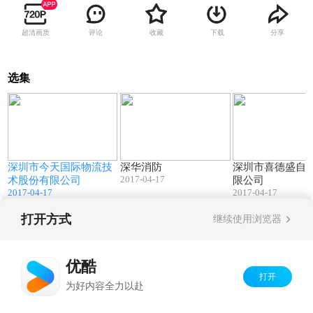
超清画质
评论
收藏
下载
分享
选集
0
05:03
05:13
深圳市今天国际物流技
深华消防
深圳市喜德盛自
2017-04-17
术股份有限公司
限公司
2017-04-17
2017-04-17
打开方式
继续使用浏览器
Copyright©
2026
优酷 youku.com
版权所有
京ICP备06050721号-1
优酷
打开
为好内容全力以赴