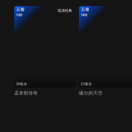
豆瓣
豆瓣
高清经典
7.3分
7.8分
38集全
22集全
孟来财传奇
缘分的天空