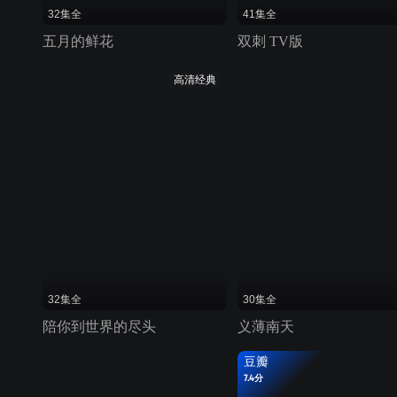
32集全
41集全
五月的鲜花
双刺 TV版
高清经典
32集全
30集全
陪你到世界的尽头
义薄南天
豆瓣
7.4分