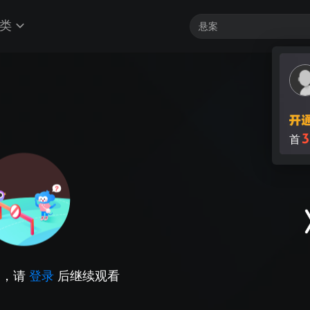
类
3
首
因，请
登录
后继续观看