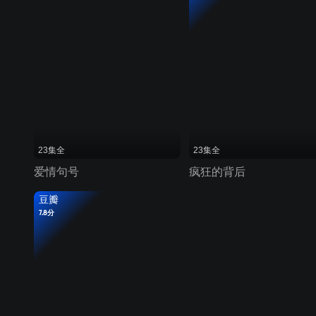
23集全
23集全
爱情句号
疯狂的背后
豆瓣
7.8分