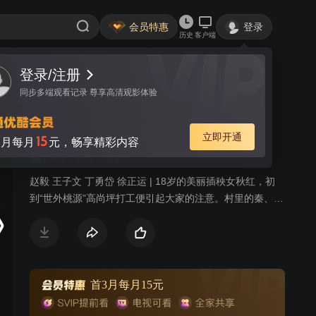
会员特惠
登录
历史
客户端
登录/注册
视频
讨论
194
同步多端观看记录 尊享高清观影体验
寒秋
简介
立即开通
15
月每月
元，畅享精彩内容
7.4分
爱情
战争
赵毅 王子文 丁勇岱 徐正运 | 18岁的美丽插秧女秋红，初
到“世外桃源”高尚坪打工便引起大家的注意。村里的秦、
令、黄三大家族素有不和，而为了争夺秋红，三大家族的
纷争愈演愈烈。日本鬼子进村后，在国仇家恨面前，三大
家族选择了联手共同抗日，并最终毁村杀鬼子，使日本鬼
子在熊熊大火中化为灰烬。抗战胜利后，没过几天平安日
子的三大家族却又开始了新的争斗。
首3月每月15元