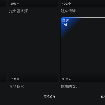
20集全
40集全
走出蓝水河
姐妹情缘
豆瓣
7.3分
31集全
36集全
春华秋实
格格的女儿
高清经典
独