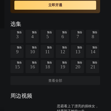
立即开通
选集
预告
预告
预告
预告
预告
预告
3
4
5
6
7
8
预告
预告
预告
预告
预告
预告
9
10
11
12
13
14
预告
预告
预告
预告
预告
预告
15
16
18
19
20
21
查看全部
周边视频
恶霸看上了漂亮的插秧女，