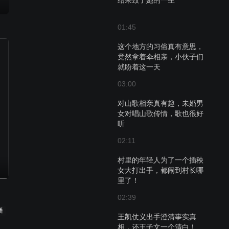
结果毁了她的一生
01:45
这个地方的习俗真有意思，
竟然拿着伞相亲，小伙子们
就盼着这一天
03:00
对山歌相亲真有趣，未婚男
女对唱山歌传情，歌也很好
听
02:11
村里的年轻人为了一个插秧
女大打出手，都闹到村长哪
里了！
02:39
播
王凯仗义出手澄清事实真
相，还王子文一个清白！