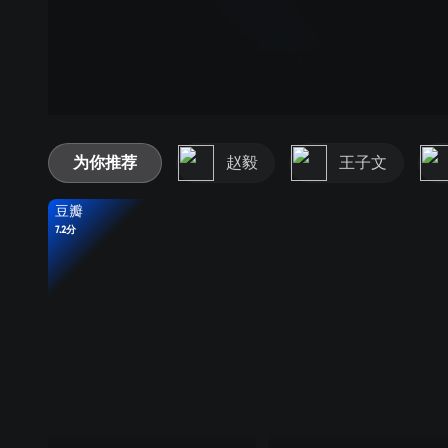
为你推荐
赵毅
王子文
豆瓣
7.2分