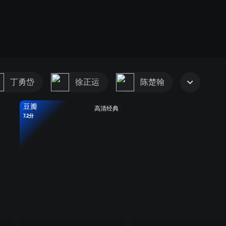
丁勇岱
徐正运
陈楚翰
豆瓣
高清经典
7.2分