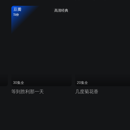
豆瓣
高清经典
7.1分
30集全
20集全
等到胜利那一天
几度菊花香