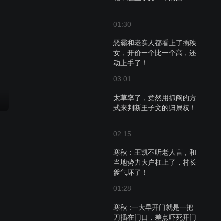
01:30
恶霸和老实人都看上了插秧
女，开价一个比一个高，还
动上手了！
03:01
太草率了，竟然用抓阄的方
式来判断王子文的归属权！
02:15
寒秋：王凯不听老人言，和
当地势力大户杠上了，村长
爹气坏了！
01:28
寒秋 :一大早开门就是一把
刀插在门口，差点吓死开门