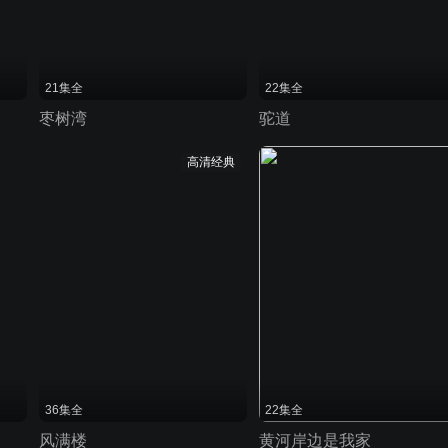
21集全
22集全
枣树湾
驼道
高清经典
36集全
22集全
风满楼
黄河岸边是我家