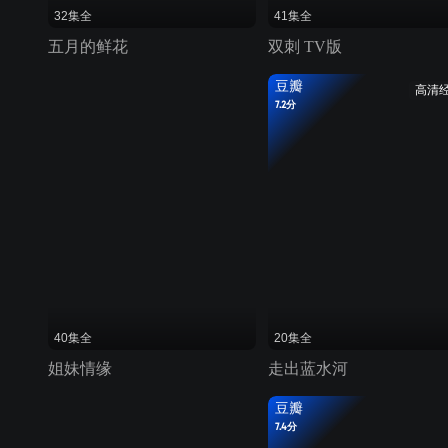
32集全
41集全
五月的鲜花
双刺 TV版
豆瓣
高清
7.2分
40集全
20集全
姐妹情缘
走出蓝水河
豆瓣
7.4分