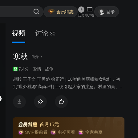
会员特惠
登录
历史
客户端
视频
讨论
30
寒秋
简介
7.4分
爱情
战争
赵毅 王子文 丁勇岱 徐正运 | 18岁的美丽插秧女秋红，初
到“世外桃源”高尚坪打工便引起大家的注意。村里的秦、
令、黄三大家族素有不和，而为了争夺秋红，三大家族的
纷争愈演愈烈。日本鬼子进村后，在国仇家恨面前，三大
家族选择了联手共同抗日，并最终毁村杀鬼子，使日本鬼
子在熊熊大火中化为灰烬。抗战胜利后，没过几天平安日
子的三大家族却又开始了新的争斗。
首月15元