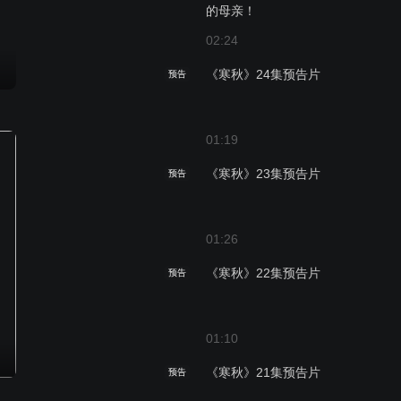
的母亲！
02:24
《寒秋》24集预告片
预告
01:19
《寒秋》23集预告片
预告
01:26
《寒秋》22集预告片
预告
01:10
《寒秋》21集预告片
预告