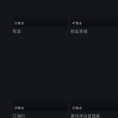
22集全
47集全
驼道
铁血茶城
26集全
22集全
江湖行
黄河岸边是我家