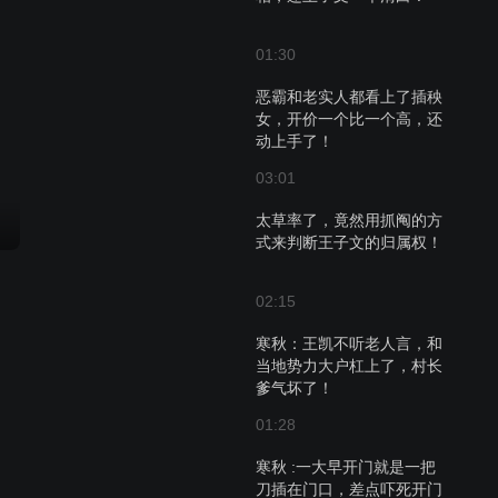
01:30
恶霸和老实人都看上了插秧
女，开价一个比一个高，还
动上手了！
03:01
太草率了，竟然用抓阄的方
式来判断王子文的归属权！
02:15
寒秋：王凯不听老人言，和
当地势力大户杠上了，村长
爹气坏了！
01:28
寒秋 :一大早开门就是一把
刀插在门口，差点吓死开门