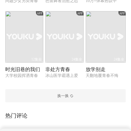
问题少女另类青春
芭蕾舞者治愈之恋
10万+弹幕热议中
APP
APP
APP
12集全
24集全
24集全
时光旧巷的我们
非处方青春
放学别走
大学校园挥洒青春
冰山医学霸遇上爱
天翻地覆青春不悔
换一换
热门评论