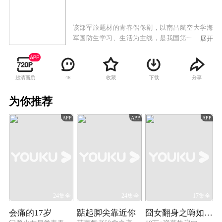
该部军旅题材的青春偶像剧，以南昌航空大学海
军国防生学习、生活为主线，是我国第一部全方
展开
位描写当代国防生学习、训练和生活的影视剧。
该剧是一部题材新颖，主题立意明确的主旋律电
视剧，故事讲述了苏寒、江天等一批高中应届毕
超清画质
收藏
下载
分享
46
业生，怀着不同的人生目标来到了“华航大学”。
他们满怀激情，在军旗升起的地方——南昌起义
为你推荐
纪念馆庄严宣誓，成为了光荣的国防生。然而，
学习与训练的矛盾、情感与各种难以想象的困难
APP
APP
APP
不断摆在他们面前，成为他们必须面对的人生答
卷。
24集全
24集全
17集全
会痛的17岁
踮起脚尖靠近你
囧女翻身之嗨如花 第二季