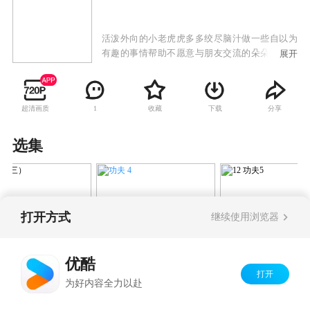
活泼外向的小老虎虎多多绞尽脑汁做一些自以为
有趣的事情帮助不愿意与朋友交流的朵朵虎融入
展开
集体，但每一次都不尽人意，惹人嬉笑。虽是如
此，虎多多的真诚慢慢收获了朵朵虎的友谊。
超清画质
收藏
下载
分享
1
选集
打开方式
继续使用浏览器
功夫 4
（三）
12 功夫5
优酷
Copyright©
2026
优酷 youku.com
版权所有
打开
为好内容全力以赴
京ICP备06050721号-1