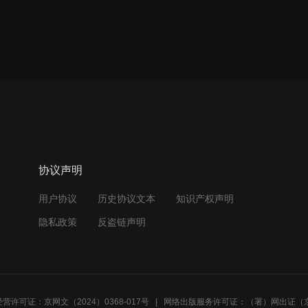
协议声明
用户协议
历史协议文本
知识产权声明
隐私政策
反盗链声明
营许可证：京网文（2024）0368-017号
网络出版服务许可证：（署）网出证（京