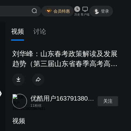
会员特惠
登录
历史
客户端
视频
讨论
刘华峰：山东春考政策解读及发展
趋势（第三届山东省春季高考高峰
论坛）
优酷用户1637913801967631
关注
11粉丝
视频