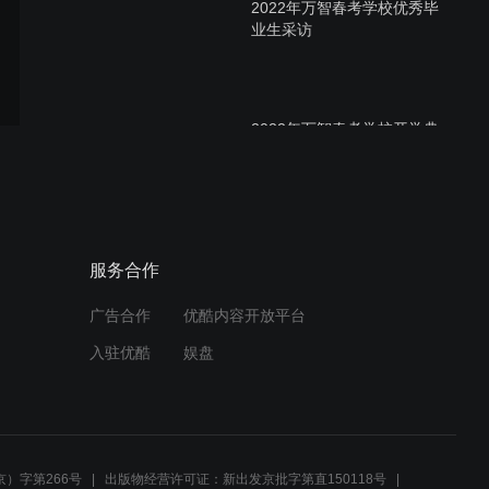
2022年万智春考学校优秀毕
业生采访
2022年万智春考学校开学典
礼宣传片
山东万智教育集团 子墨书法
服务合作
教育导师聘任仪式
广告合作
优酷内容开放平台
入驻优酷
娱盘
济南市青年书法家协会创作
基地授牌仪式
）字第266号
出版物经营许可证：新出发京批字第直150118号