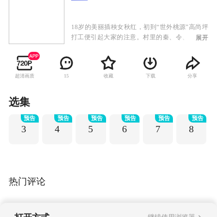
18岁的美丽插秧女秋红，初到“世外桃源”高尚坪
打工便引起大家的注意。村里的秦、令、黄三大
展开
家族素有不和，而为了争夺秋红，三大家族的纷
争愈演愈烈。日本鬼子进村后，在国仇家恨面
前，三大家族选择了联手共同抗日，并最终毁村
超清画质
收藏
下载
分享
15
杀鬼子，使日本鬼子在熊熊大火中化为灰烬。抗
战胜利后，没过几天平安日子的三大家族却又开
始了新的争斗。
选集
预告
预告
预告
预告
预告
预告
3
4
5
6
7
8
热门评论