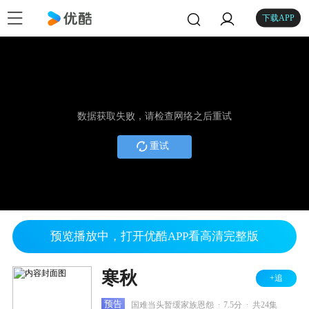
下载APP
数据获取失败，请检查网络之后重试
重试
预览播放中，打开优酷APP看高清完整版
寒秋
+追
.
.
预告
国难当头暂缓家族恩怨
7.5分
共24集