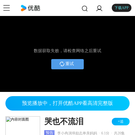
下载APP
数据获取失败，请检查网络之后重试
重试
预览播放中，打开优酷APP看高清完整版
哭也不流泪
+追
.
.
预告
李小冉演绎励志单亲妈妈
6.1分
共20集