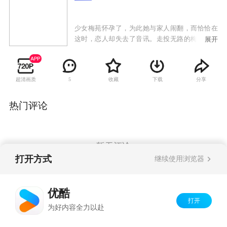
少女梅苑怀孕了，为此她与家人闹翻，而恰恰在
这时，恋人却失去了音讯。走投无路的梅苑只好
展开
辍学来到恋人工作的海滨城市，但任凭她怎么也
找不到对方了。茫然中她失足掉进了公园的湖水
中，一个正好路过的年青人把她救了上来，什么
超清画质
收藏
下载
分享
5
也没说就走了。 公园的清洁工景姨收留了梅苑，
救梅苑的人是谭小亮，他刚刚刑满释放。当年他
为了得到一套梦寐以求的房子帮老板李春阳顶
热门评论
罪，出狱后才知道李春阳根本就没有履行诺言。
谭小亮找到李春阳，却被李的手下人给赶了出
来，他发誓一定要让李春阳付出代价。
暂无评论
打开方式
继续使用浏览器
Copyright©
2026
优酷 youku.com
版权所有
优酷
京ICP备06050721号-1
打开
为好内容全力以赴