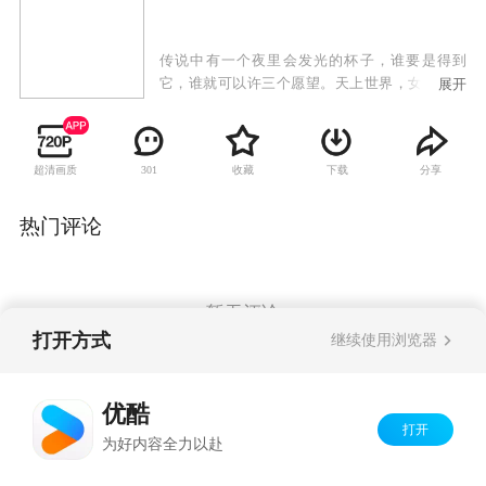
传说中有一个夜里会发光的杯子，谁要是得到
它，谁就可以许三个愿望。天上世界，女娲娘娘
展开
降服千年蜈蚣精，以好善之德将小蜈蚣罩在杯
中，并命小仙子杯仙负责看守，谁知杯仙误信蜈
蚣精让它逃跑。女娲惩罚小仙子将杯子流入凡
超清画质
收藏
下载
分享
301
间，谁若有缘拾起，注水入杯中，便可成为杯仙
的主人，并可提出三个愿望。杯仙必须待奉满一
千个主人，方可考虑重新位列仙班。从此，民间
热门评论
就流传一个传说：有一个夜里会发光的神杯能为
人实现任何愿望。
暂无评论
打开方式
继续使用浏览器
Copyright©
2026
优酷 youku.com
版权所有
优酷
京ICP备06050721号-1
打开
为好内容全力以赴