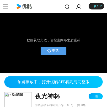
下载APP
数据获取失败，请检查网络之后重试
重试
预览播放中，打开优酷APP看高清完整版
夜光神杯
+追
.
.
张庭郭晋安神杯仙凡恋
8.1分
共30集