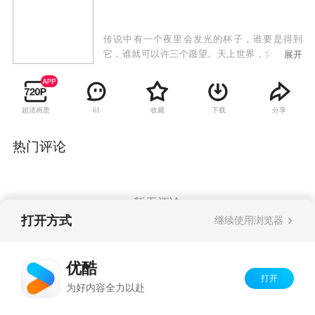
传说中有一个夜里会发光的杯子，谁要是得到
它，谁就可以许三个愿望。天上世界，女娲娘娘
展开
降服千年蜈蚣精，以好善之德将小蜈蚣罩在杯
中，并命小仙子杯仙负责看守，谁知杯仙误信蜈
蚣精让它逃跑。女娲惩罚小仙子将杯子流入凡
超清画质
收藏
下载
分享
61
间，谁若有缘拾起，注水入杯中，便可成为杯仙
的主人，并可提出三个愿望。杯仙必须待奉满一
千个主人，方可考虑重新位列仙班。从此，民间
热门评论
就流传一个传说：有一个夜里会发光的神杯能为
人实现任何愿望。
暂无评论
打开方式
继续使用浏览器
Copyright©
2026
优酷 youku.com
版权所有
优酷
京ICP备06050721号-1
打开
为好内容全力以赴