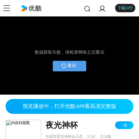
下载APP
数据获取失败，请检查网络之后重试
重试
预览播放中，打开优酷APP看高清完整版
夜光神杯
+追
.
.
张庭郭晋安神杯仙凡恋
8.2分
共30集