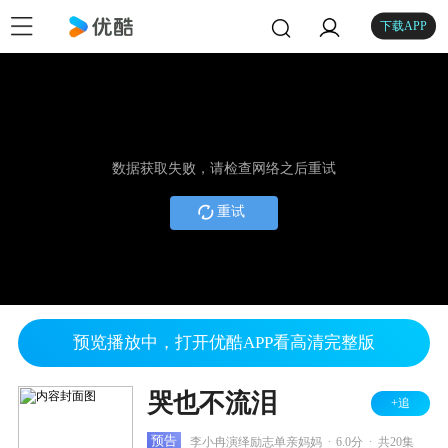
下载APP
数据获取失败，请检查网络之后重试
重试
预览播放中，打开优酷APP看高清完整版
哭也不流泪
+追
.
.
预告
李小冉演绎励志单亲妈妈
6.0分
共20集