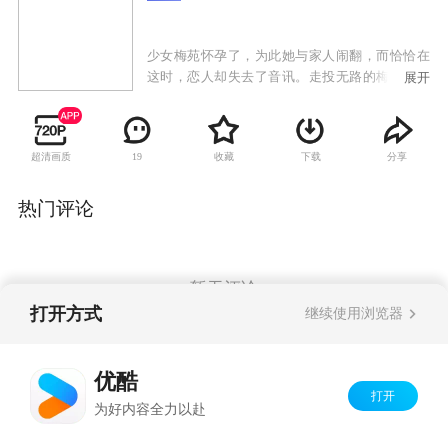
少女梅苑怀孕了，为此她与家人闹翻，而恰恰在
这时，恋人却失去了音讯。走投无路的梅苑只好
展开
辍学来到恋人工作的海滨城市，但任凭她怎么也
找不到对方了。茫然中她失足掉进了公园的湖水
中，一个正好路过的年青人把她救了上来，什么
超清画质
收藏
下载
分享
19
也没说就走了。 公园的清洁工景姨收留了梅苑，
救梅苑的人是谭小亮，他刚刚刑满释放。当年他
为了得到一套梦寐以求的房子帮老板李春阳顶
热门评论
罪，出狱后才知道李春阳根本就没有履行诺言。
谭小亮找到李春阳，却被李的手下人给赶了出
来，他发誓一定要让李春阳付出代价。
暂无评论
打开方式
继续使用浏览器
Copyright©
2026
优酷 youku.com
版权所有
优酷
京ICP备06050721号-1
打开
为好内容全力以赴