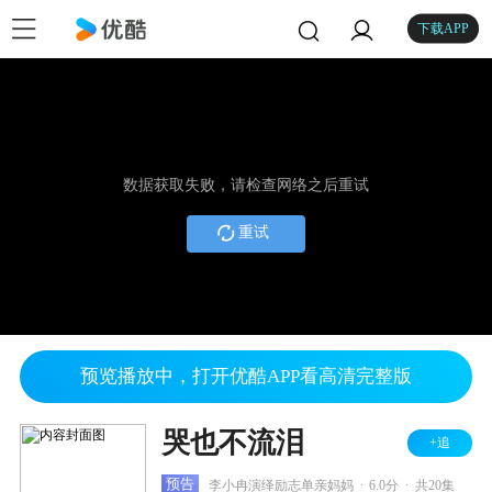
下载APP
数据获取失败，请检查网络之后重试
重试
预览播放中，打开优酷APP看高清完整版
哭也不流泪
+追
.
.
预告
李小冉演绎励志单亲妈妈
6.0分
共20集