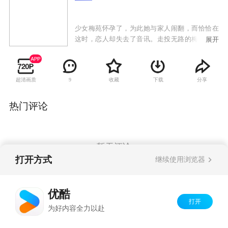
少女梅苑怀孕了，为此她与家人闹翻，而恰恰在
这时，恋人却失去了音讯。走投无路的梅苑只好
展开
辍学来到恋人工作的海滨城市，但任凭她怎么也
找不到对方了。茫然中她失足掉进了公园的湖水
中，一个正好路过的年青人把她救了上来，什么
超清画质
收藏
下载
分享
9
也没说就走了。 公园的清洁工景姨收留了梅苑，
救梅苑的人是谭小亮，他刚刚刑满释放。当年他
为了得到一套梦寐以求的房子帮老板李春阳顶
热门评论
罪，出狱后才知道李春阳根本就没有履行诺言。
谭小亮找到李春阳，却被李的手下人给赶了出
来，他发誓一定要让李春阳付出代价。
暂无评论
打开方式
继续使用浏览器
Copyright©
2026
优酷 youku.com
版权所有
优酷
京ICP备06050721号-1
打开
为好内容全力以赴