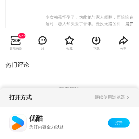
少女梅苑怀孕了，为此她与家人闹翻，而恰恰在
这时，恋人却失去了音讯。走投无路的梅苑只好
展开
辍学来到恋人工作的海滨城市，但任凭她怎么也
找不到对方了。茫然中她失足掉进了公园的湖水
中，一个正好路过的年青人把她救了上来，什么
超清画质
收藏
下载
分享
16
也没说就走了。 公园的清洁工景姨收留了梅苑，
救梅苑的人是谭小亮，他刚刚刑满释放。当年他
为了得到一套梦寐以求的房子帮老板李春阳顶
热门评论
罪，出狱后才知道李春阳根本就没有履行诺言。
谭小亮找到李春阳，却被李的手下人给赶了出
来，他发誓一定要让李春阳付出代价。
暂无评论
打开方式
继续使用浏览器
Copyright©
2026
优酷 youku.com
版权所有
优酷
京ICP备06050721号-1
打开
为好内容全力以赴