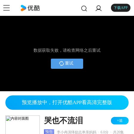
下载APP
数据获取失败，请检查网络之后重试
重试
预览播放中，打开优酷APP看高清完整版
哭也不流泪
+追
.
.
预告
李小冉演绎励志单亲妈妈
6.0分
共20集