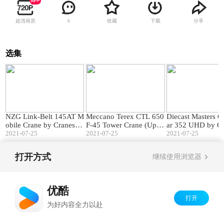
超清画质
收藏
下载
分享
6
选集
12:39
08:10
NZG Link-Belt 145AT M
Meccano Terex CTL 650
Diecast Masters Ca
obile Crane by Cranes Et
F-45 Tower Crane (Upda
ar 352 UHD by Cr
c TV
2021-07-25
te 1) by Cranes Etc TV
2021-07-25
tc TV
2021-07-25
打开方式
继续使用浏览器
Copyright©
2026
优酷 youku.com
版权所有
京ICP备06050721号-1
优酷
打开
为好内容全力以赴