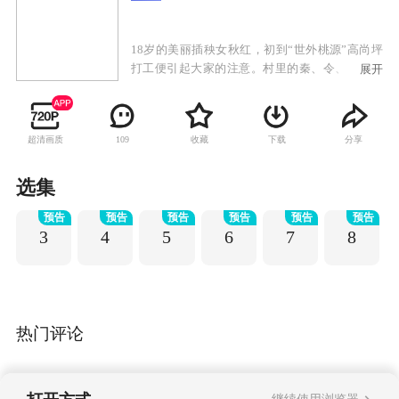
18岁的美丽插秧女秋红，初到“世外桃源”高尚坪
打工便引起大家的注意。村里的秦、令、黄三大
展开
家族素有不和，而为了争夺秋红，三大家族的纷
争愈演愈烈。日本鬼子进村后，在国仇家恨面
前，三大家族选择了联手共同抗日，并最终毁村
超清画质
收藏
下载
分享
109
杀鬼子，使日本鬼子在熊熊大火中化为灰烬。抗
战胜利后，没过几天平安日子的三大家族却又开
始了新的争斗。
选集
预告
预告
预告
预告
预告
预告
3
4
5
6
7
8
热门评论