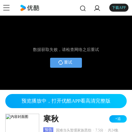
下载APP
数据获取失败，请检查网络之后重试
重试
预览播放中，打开优酷APP看高清完整版
寒秋
+追
.
.
预告
国难当头暂缓家族恩怨
7.5分
共24集