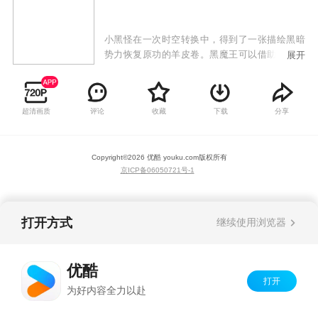
小黑怪在一次时空转换中，得到了一张描绘黑暗
势力恢复原功的羊皮卷。黑魔王可以借助这张神
展开
秘的羊皮卷，找到隐藏在中华渊源的古代任何一
特定时空中精神之光并可以占为己有。星猫及12
星座族为了彻底消灭黑魔王独霸世界的野心，经
超清画质
评论
收藏
下载
分享
历一次次时空冒险，将羊皮卷夺得并送回到它原
来的地方。星猫和12星座族为了宇宙间的和平安
宁，和黑魔王及手下进行着一次又一次的较量。
Copyright©
2026
优酷 youku.com
版权所有
京ICP备06050721号-1
打开方式
继续使用浏览器
优酷
打开
为好内容全力以赴