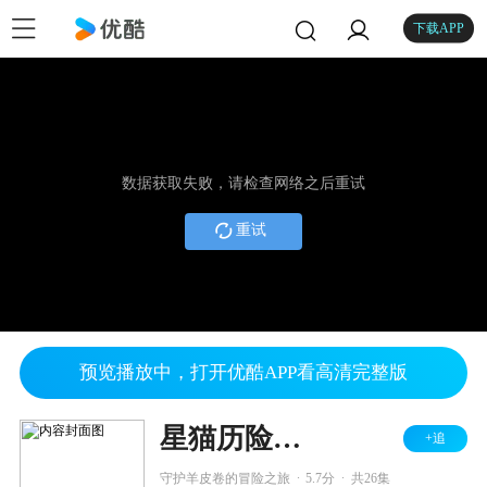
下载APP
数据获取失败，请检查网络之后重试
重试
预览播放中，打开优酷APP看高清完整版
星猫历险记 书法篇
+追
.
.
守护羊皮卷的冒险之旅
5.7分
共26集