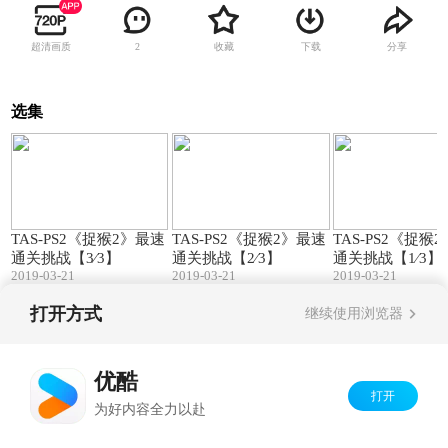
超清画质
收藏
下载
分享
2
选集
19:59
13:37
TAS-PS2《捉猴2》最速
TAS-PS2《捉猴2》最速
TAS-PS2《捉猴
通关挑战【3∕3】
通关挑战【2∕3】
通关挑战【1∕3】
2019-03-21
2019-03-21
2019-03-21
打开方式
继续使用浏览器
Copyright©
2026
优酷 youku.com
版权所有
京ICP备06050721号-1
优酷
打开
为好内容全力以赴