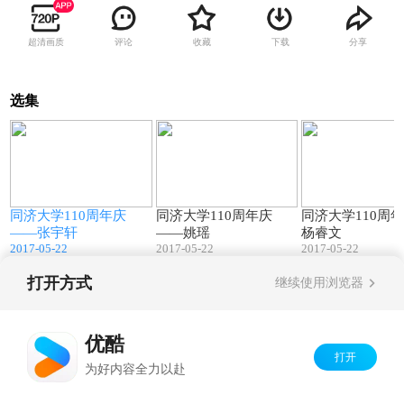
超清画质
评论
收藏
下载
分享
选集
0
01:35
00:58
同济大学110周年庆
同济大学110周年庆
同济大学110周
——张宇轩
——姚瑶
杨睿文
2017-05-22
2017-05-22
2017-05-22
打开方式
继续使用浏览器
Copyright©
2026
优酷 youku.com
版权所有
京ICP备06050721号-1
优酷
打开
为好内容全力以赴