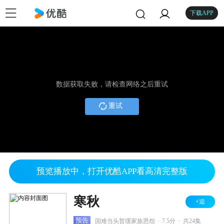
下载APP
数据获取失败，请检查网络之后重试
重试
预览播放中，打开优酷APP看高清完整版
寒秋
+追
.
.
预告
国难当头暂缓家族恩怨
7.5分
共24集