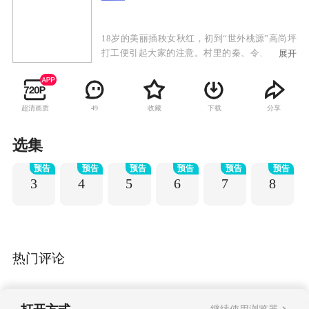
18岁的美丽插秧女秋红，初到“世外桃源”高尚坪
打工便引起大家的注意。村里的秦、令、黄三大
展开
家族素有不和，而为了争夺秋红，三大家族的纷
争愈演愈烈。日本鬼子进村后，在国仇家恨面
前，三大家族选择了联手共同抗日，并最终毁村
超清画质
收藏
下载
分享
49
杀鬼子，使日本鬼子在熊熊大火中化为灰烬。抗
战胜利后，没过几天平安日子的三大家族却又开
始了新的争斗。
选集
预告
预告
预告
预告
预告
预告
3
4
5
6
7
8
热门评论