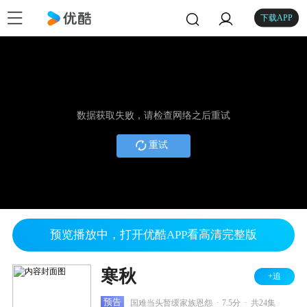
下载APP
数据获取失败，请检查网络之后重试
重试
预览播放中，打开优酷APP看高清完整版
寒秋
+追
.
.
预告
国难当头暂缓家族恩怨
7.5分
共24集