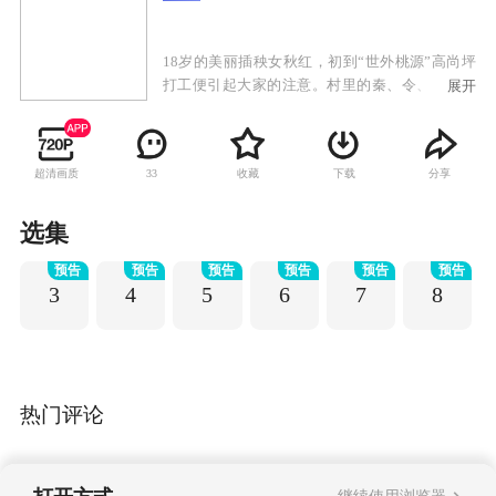
18岁的美丽插秧女秋红，初到“世外桃源”高尚坪
打工便引起大家的注意。村里的秦、令、黄三大
展开
家族素有不和，而为了争夺秋红，三大家族的纷
争愈演愈烈。日本鬼子进村后，在国仇家恨面
前，三大家族选择了联手共同抗日，并最终毁村
超清画质
收藏
下载
分享
33
杀鬼子，使日本鬼子在熊熊大火中化为灰烬。抗
战胜利后，没过几天平安日子的三大家族却又开
始了新的争斗。
选集
预告
预告
预告
预告
预告
预告
3
4
5
6
7
8
热门评论