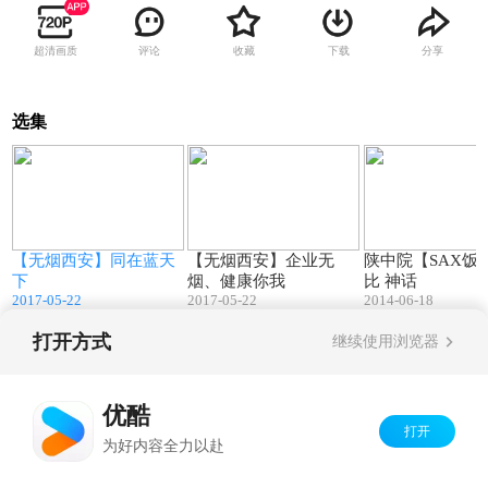
超清画质
评论
收藏
下载
分享
选集
5
12:01
10:16
【无烟西安】同在蓝天
【无烟西安】企业无
陕中院【SAX饭】 加
下
烟、健康你我
比 神话
2017-05-22
2017-05-22
2014-06-18
打开方式
继续使用浏览器
Copyright©
2026
优酷 youku.com
版权所有
京ICP备06050721号-1
优酷
打开
为好内容全力以赴