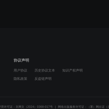
协议声明
用户协议
历史协议文本
知识产权声明
隐私政策
反盗链声明
营许可证：京网文（2024）0368-017号
网络出版服务许可证：（署）网出证（京