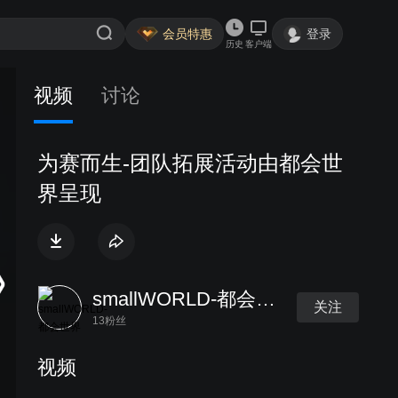
会员特惠
登录
历史
客户端
视频
讨论
为赛而生-团队拓展活动由都会世
界呈现
smallWORLD-都会世界
关注
13粉丝
视频