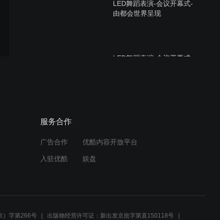
LED舞蹈表演-会议开幕式-
由都会世界呈现
LED舞蹈表演-会议开幕式-
由都会世界呈现
力量组合表演-活动娱乐-由
服务合作
都会世界呈现
广告合作
优酷内容开放平台
入驻优酷
娱盘
中国空竹杂技表演-活动娱
乐-由都会世界呈现
）字第266号
出版物经营许可证：新出发京批字第直150118号