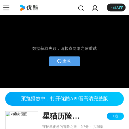
下载APP
数据获取失败，请检查网络之后重试
重试
预览播放中，打开优酷APP看高清完整版
星猫历险记 书法篇
+追
.
.
守护羊皮卷的冒险之旅
5.7分
共26集