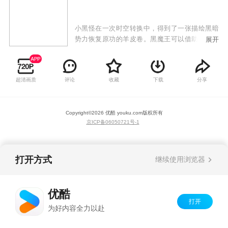
小黑怪在一次时空转换中，得到了一张描绘黑暗
势力恢复原功的羊皮卷。黑魔王可以借助这张神
展开
秘的羊皮卷，找到隐藏在中华渊源的古代任何一
特定时空中精神之光并可以占为己有。星猫及12
星座族为了彻底消灭黑魔王独霸世界的野心，经
超清画质
评论
收藏
下载
分享
历一次次时空冒险，将羊皮卷夺得并送回到它原
来的地方。星猫和12星座族为了宇宙间的和平安
宁，和黑魔王及手下进行着一次又一次的较量。
Copyright©
2026
优酷 youku.com
版权所有
京ICP备06050721号-1
打开方式
继续使用浏览器
优酷
打开
为好内容全力以赴