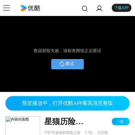
下载APP
数据获取失败，请检查网络之后重试
重试
预览播放中，打开优酷APP看高清完整版
星猫历险记 书法篇
+追
.
.
守护羊皮卷的冒险之旅
5.7分
共26集