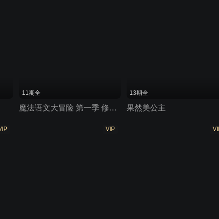
11期全
13期全
魔法语文大冒险 第一季 修辞魔法
果然美公主
VIP
VIP
VI