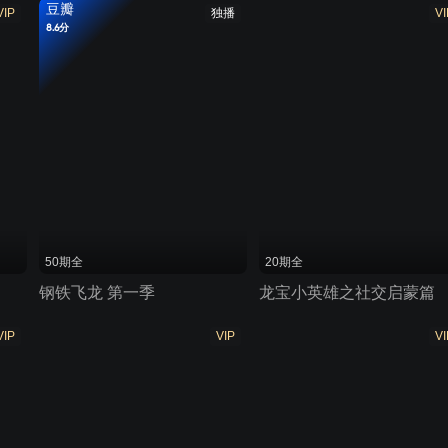
豆瓣
VIP
独播
VI
8.6分
50期全
20期全
钢铁飞龙 第一季
龙宝小英雄之社交启蒙篇
VIP
VIP
VI