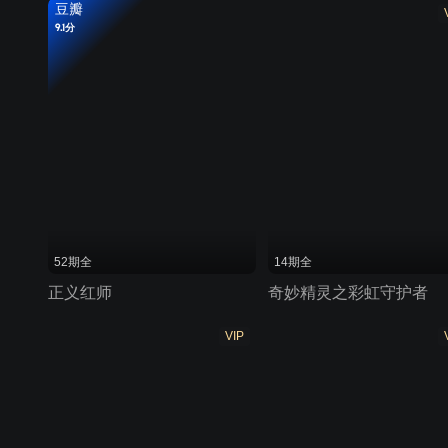
豆瓣
9.1分
52期全
14期全
正义红师
奇妙精灵之彩虹守护者
VIP