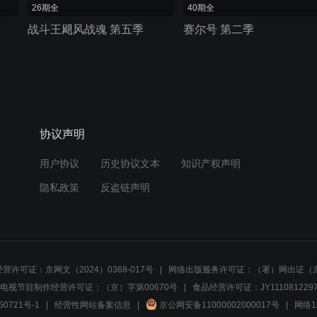
26期全
40期全
战斗王飓风战魂 第五季
赛尔号 第二季
协议声明
用户协议
历史协议文本
知识产权声明
隐私政策
反盗链声明
营许可证：京网文（2024）0368-017号
网络出版服务许可证：（署）网出证（京
电视节目制作经营许可证：（京）字第00670号
食品经营许可证：JY1110812297
50721号-1
经营性网站备案信息
京公网安备11000002000017号
网络1