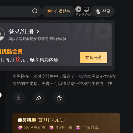
会员特惠
登录
历史
客户端
登录/注册
视频
讨论
1
同步多端观看记录 尊享高清观影体验
星猫历险记 书法篇
简介
立即开通
12
月每月
元，畅享精彩内容
冒险
科幻
正义
小黑怪在一次时空转换中，得到了一张描绘黑暗势力恢复
原功的羊皮卷。黑魔王可以借助这张神秘的羊皮卷，找到
隐藏在中华渊源的古代任何一特定时空中精神之光并可以
占为己有。星猫及12星座族为了彻底消灭黑魔王独霸世界
的野心，经历一次次时空冒险，将羊皮卷夺得并送回到它
原来的地方。星猫和12星座族为了宇宙间的和平安宁，和
黑魔王及手下进行着一次又一次的较量。
首3月18元/月