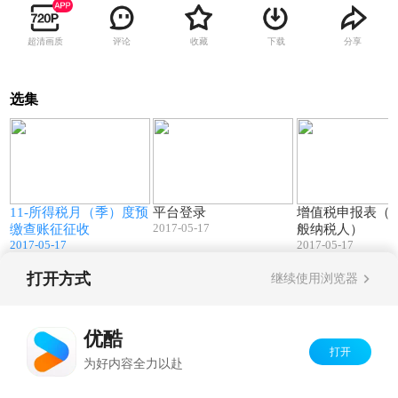
超清画质
评论
收藏
下载
分享
选集
5
04:39
03:35
用
11-所得税月（季）度预
平台登录
增值税申报表（
2017-05-17
缴查账征征收
般纳税人）
2017-05-17
2017-05-17
打开方式
继续使用浏览器
Copyright©
2026
优酷 youku.com
版权所有
京ICP备06050721号-1
优酷
打开
为好内容全力以赴