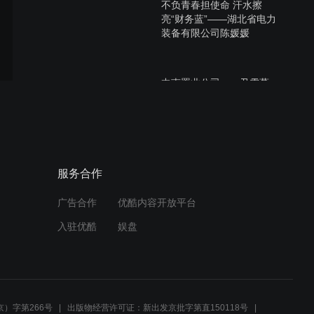
不负青春担使命 汗水擦
亮“财务蓝”——湖北省电力
装备有限公司陈媛媛
中南置业公司——尹雪蔓
中南公司——史敏
服务合作
广告合作
优酷内容开放平台
入驻优酷
娱盘
武黄高速
）字第266号
出版物经营许可证：新出发京批字第直150118号