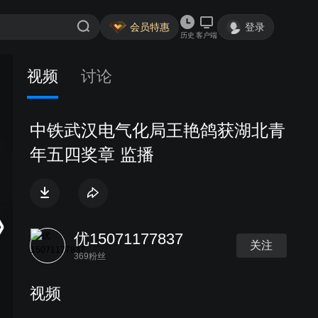
会员特惠
登录
历史
客户端
视频
讨论
中铁武汉电气化局王艳鸽获湖北青
年五四奖章 监播
优15071177837
关注
369粉丝
视频