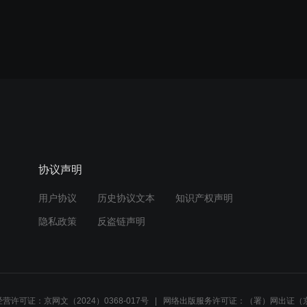
协议声明
用户协议
历史协议文本
知识产权声明
隐私政策
反盗链声明
营许可证：京网文（2024）0368-017号
网络出版服务许可证：（署）网出证（京