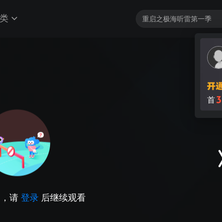
类
3
首
因，请
登录
后继续观看