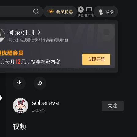
会员特惠
登录
历史
客户端
登录/注册
视频
讨论
同步多端观看记录 尊享高清观影体验
GOIN'!!! (AfternoonTea宅舞团,
立即开通
12
月每月
元，畅享精彩内容
2017年传媒大学春日舞台祭)
sobereva
关注
143粉丝
视频