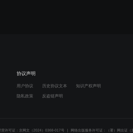
协议声明
用户协议
历史协议文本
知识产权声明
隐私政策
反盗链声明
营许可证：京网文（2024）0368-017号
网络出版服务许可证：（署）网出证（京