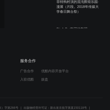
菲特狗村演的混沌辉煌乐园·
漫展（片段。2018年传媒大
学春日舞台祭）
Pit-A-Pat舞团的舞蹈
1（2018年传媒大学春日舞
台祭）
K·绯红的传承（Try舞台剧
服务合作
团。2018年传媒大学春日舞
台祭）
广告合作
优酷内容开放平台
入驻优酷
娱盘
Pit-A-Pat舞团的舞蹈
2（2018年传媒大学春日舞
台祭）
）字第266号
出版物经营许可证：新出发京批字第直150118号