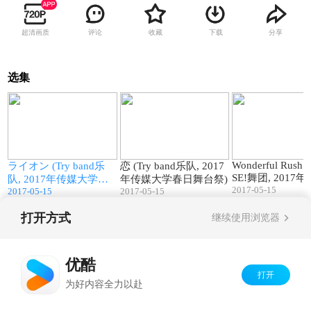
超清画质
评论
收藏
下载
分享
选集
2
05:29
04:13
Wonderful Rush 
ライオン (Try band乐
恋 (Try band乐队, 2017
学
SE!舞团, 2017
队, 2017年传媒大学春
年传媒大学春日舞台祭)
2017-05-15
学春日舞台祭)
2017-05-15
2017-05-15
日舞台祭)
打开方式
继续使用浏览器
Copyright©
2026
优酷 youku.com
版权所有
京ICP备06050721号-1
优酷
打开
为好内容全力以赴