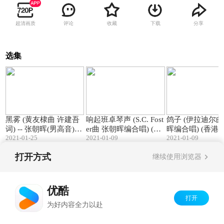
超清画质
评论
收藏
下载
分享
选集
03:10
02:38
黑雾 (黄友棣曲 许建吾
响起班卓琴声 (S.C. Fost
鸽子 (伊拉迪尔曲 张
词) -- 张朝晖(男高音)独
er曲 张朝晖编合唱) (香
晖编合唱) (香港重唱艺
2021-01-25
2021-01-09
2021-01-09
唱 (香港)
港重唱艺术团)
术团)
打开方式
继续使用浏览器
Copyright©
2026
优酷 youku.com
版权所有
京ICP备06050721号-1
优酷
打开
为好内容全力以赴