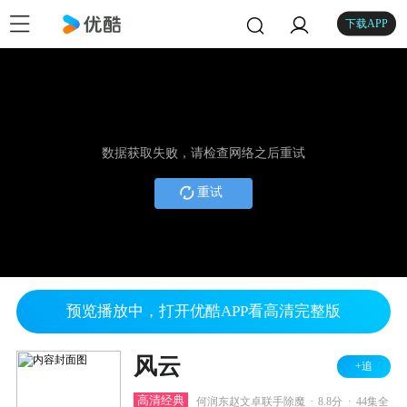
下载APP
数据获取失败，请检查网络之后重试
重试
预览播放中，打开优酷APP看高清完整版
风云
+追
.
.
高清经典
何润东赵文卓联手除魔
8.8分
44集全