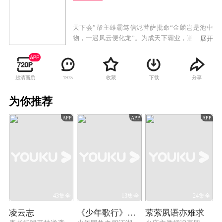
天下会”帮主雄霸笃信泥菩萨批命“金麟岂是池中
物，一遇风云便化龙”。为成天下霸业，遂收步惊
展开
云、聂风为徒。而与聂风同入“天下会”的断浪却
只能充当杂役，心怀不服的断浪不久即投奔堪
与“天下会”匹敌的“无双城”。聂风受命雄霸入"无
超清画质
收藏
下载
分享
1975
双城"密探，与侠女明月在较量中互生情愫，聂风
欲在明月成亲之夜将其带走，反遭"无双城"众合力
为你推荐
围杀，聂风明月一展"倾城之恋"剑威令"无双城"毁
于一旦，明月也葬身万丈深渊。
APP
APP
APP
43集全
13集全
24集全
凌云志
《少年歌行》回顾特辑
萦萦夙语亦难求