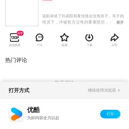
该剧讲述了刘易阳和童佳倩在没有房子、车子的
情况下，冲破双方父母的重重阻拦，成功“裸
展开
婚”，但一个又一个的麻烦接踵而至。
超清画质
收藏
下载
分享
7720
热门评论
暂无评论
打开方式
继续使用浏览器
Copyright©
2026
优酷 youku.com
版权所有
优酷
京ICP备06050721号-1
打开
为好内容全力以赴