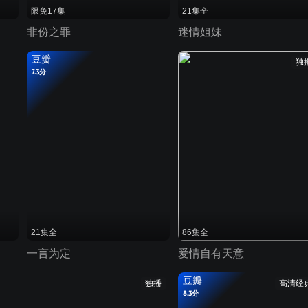
限免17集
21集全
非份之罪
迷情姐妹
豆瓣
独
7.3分
21集全
86集全
一言为定
爱情自有天意
豆瓣
独播
高清经
8.3分