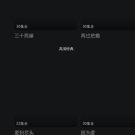
30集全
30集全
三十而嫁
再过把瘾
高清经典
22集全
30集全
爱到尽头
因为爱