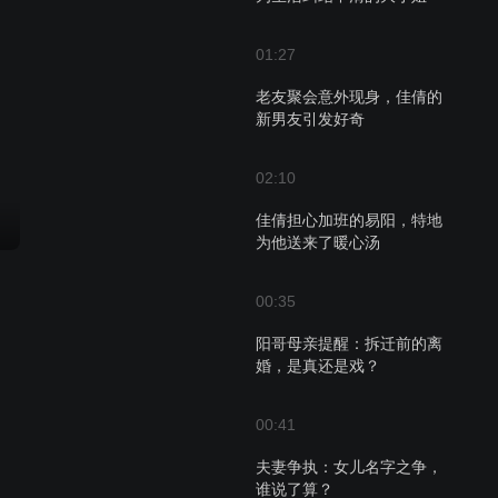
01:27
老友聚会意外现身，佳倩的
新男友引发好奇
02:10
佳倩担心加班的易阳，特地
为他送来了暖心汤
00:35
阳哥母亲提醒：拆迁前的离
婚，是真还是戏？
00:41
夫妻争执：女儿名字之争，
谁说了算？