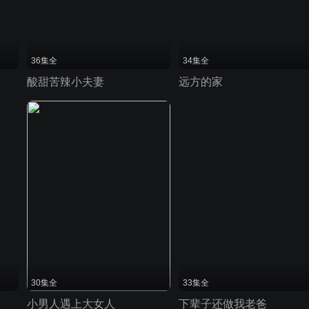
36集全
34集全
酸甜苦辣小夫妻
远方的家
30集全
33集全
小男人遇上大女人
下辈子还做我老爸