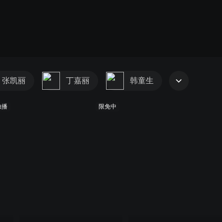
张凯丽
丁嘉丽
韩童生
独播
限免中