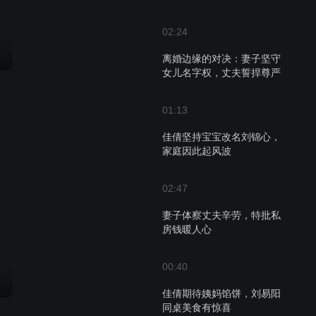
02:24
离婚边缘的对决：妻子坚守
女儿名字权，丈夫誓捍尊严
01:13
佳倩坚持宝宝改名刘锦心，
家庭因此起风波
02:47
妻子体察丈夫辛劳，特批私
房钱暖人心
00:40
佳倩期待姨妈馅饼，刘易阳
同桌美食有惊喜