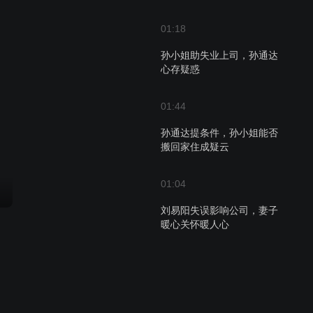
01:18
孙小姐助失业上司，孙通达
心存疑惑
01:44
孙通达提条件，孙小姐能否
搬回家住成疑云
01:04
刘易阳失误影响公司，妻子
暖心关怀暖人心
01:18
误会终释然，三人共赴晚餐
之约