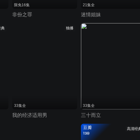
限免16集
21集全
非份之罪
迷情姐妹
经典
独播
33集全
33集全
我的经济适用男
三十而立
豆瓣
高清经
7.3分