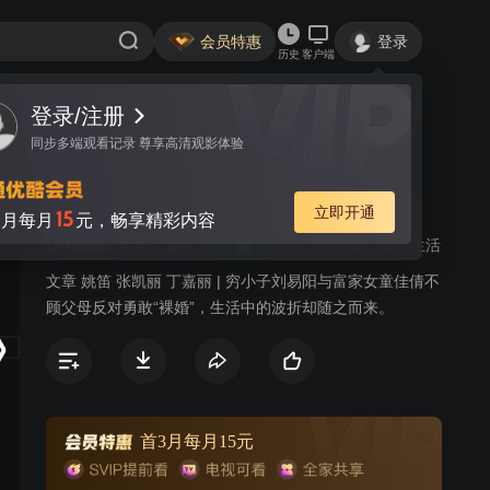
会员特惠
登录
历史
客户端
登录/注册
视频
讨论
1万+
同步多端观看记录 尊享高清观影体验
裸婚时代
简介
立即开通
15
月每月
元，畅享精彩内容
54.45
8.7分
7.7分
人间宝酷
都市生活
N刷指数
文章 姚笛 张凯丽 丁嘉丽 | 穷小子刘易阳与富家女童佳倩不
顾父母反对勇敢“裸婚”，生活中的波折却随之而来。
首3月每月15元