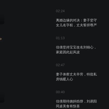
02:24
离婚边缘的对决：妻子坚守
女儿名字权，丈夫誓捍尊严
01:13
P
佳倩坚持宝宝改名刘锦心，
家庭因此起风波
02:47
妻子体察丈夫辛劳，特批私
房钱暖人心
00:40
佳倩期待姨妈馅饼，刘易阳
同桌美食有惊喜