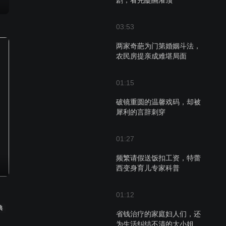
剧，看完醍醐灌顶
03:53
两家奇葩为门第婚姻斗法，
农民房提亲成难堪局面
01:15
破镜重圆的温馨戏码，却被
犀利的言辞刺穿
01:27
频繁请假送饭扣工资，特蕾
西变身育儿专家科普
01:12
典
省钱治疗的家庭妇人们，还
为生活纠结不清的大小姐