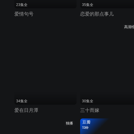
23集全
35集全
爱情句号
恋爱的那点事儿
高清
34集全
30集全
爱在日月潭
三十而嫁
豆瓣
独播
7.3分