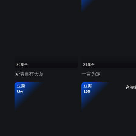
86集全
21集全
爱情自有天意
一言为定
豆瓣
豆瓣
高清
7.9分
8.3分