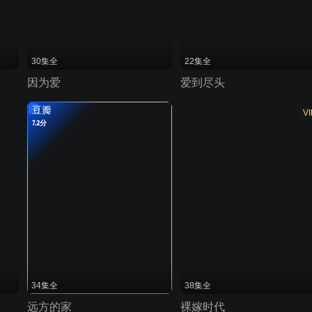
30集全
22集全
因为爱
爱到尽头
豆瓣
VI
7.2分
34集全
38集全
远方的家
裸嫁时代