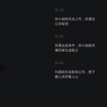
01:18
孙小姐助失业上司，孙通达
心存疑惑
01:44
孙通达提条件，孙小姐能否
搬回家住成疑云
01:04
刘易阳失误影响公司，妻子
暖心关怀暖人心
01:18
误会终释然，三人共赴晚餐
之约