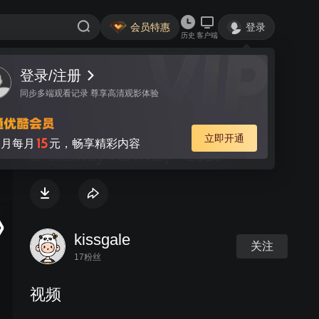
会员特惠
登录
历史
客户端
登录/注册
视频
讨论
同步多端观看记录 尊享高清观影体验
Promises, Promises (2010
立即开通
15
月每月
元，畅享精彩内容
Broadway Revival) - 2010
kissgale
关注
17粉丝
视频