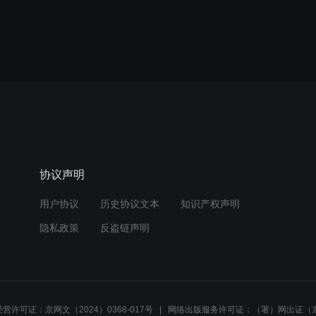
协议声明
用户协议
历史协议文本
知识产权声明
隐私政策
反盗链声明
营许可证：京网文（2024）0368-017号
网络出版服务许可证：（署）网出证（京