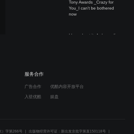
Tony Awards _Crazy for
You_I can't be bothered
now
I hope I get it_A chorus line
Jerry Orbach in Chicago-All
服务合作
I Care About
广告合作
优酷内容开放平台
入驻优酷
娱盘
Hal Prince纪录片片断
）字第266号
出版物经营许可证：新出发京批字第直150118号