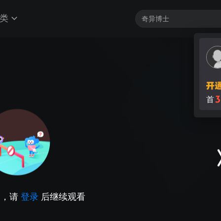
类
3
首
因，请
登录
后继续观看