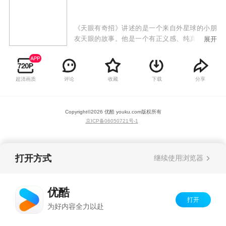
《天眼有奇招》讲述的是一个来自外星球的小朋
友天眼的故事。他是一个有正义感、纯真善良的
展开
阳光少年，他有一只具有魔力的天眼，可以变
形，扮演不同的角色，也可以帮助别人完成想做
的事情，他们之间发生了一系列有趣的故事。
超清画质
评论
收藏
下载
分享
Copyright©
2026
优酷 youku.com
版权所有
京ICP备06050721号-1
打开方式
继续使用浏览器
优酷
打开
为好内容全力以赴