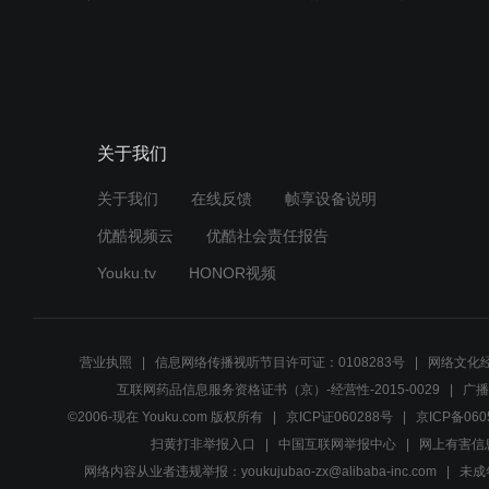
关于我们
关于我们
在线反馈
帧享设备说明
优酷视频云
优酷社会责任报告
Youku.tv
HONOR视频
营业执照
信息网络传播视听节目许可证：0108283号
网络文化经
互联网药品信息服务资格证书（京）-经营性-2015-0029
广播
©2006-现在 Youku.com 版权所有
京ICP证060288号
京ICP备060
扫黄打非举报入口
中国互联网举报中心
网上有害信
网络内容从业者违规举报：youkujubao-zx@alibaba-inc.com
未成年