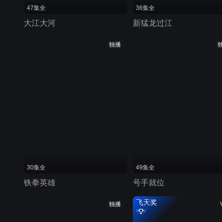
47集全
36集全
大江大河
新猛龙过江
独播
30集全
49集全
铁拳英雄
号手就位
飞天奖
独播