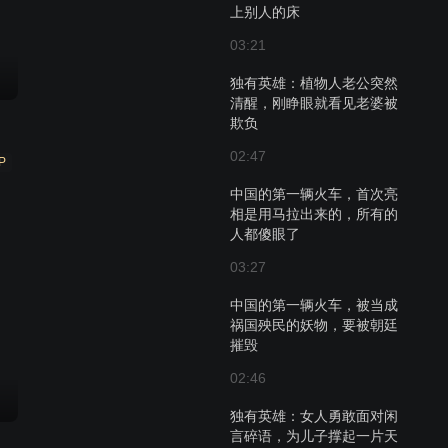
上别人的床
03:21
独有英雄：植物人老公突然
清醒，刚睁眼就看见老婆被
欺负
02:47
P
中国的第一辆火车，首次亮
相是用马拉出来的，所有的
人都傻眼了
03:27
中国的第一辆火车，被当成
祸国殃民的妖物，要被朝廷
摧毁
02:46
独有英雄：女人勇敢面对闲
言碎语，为儿子撑起一片天