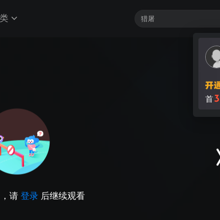
类
3
首
因，请
登录
后继续观看