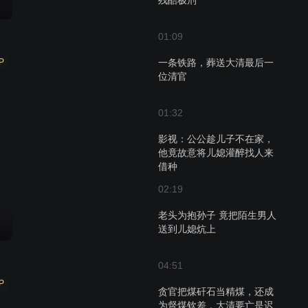
残酷极刑
01:09
P
一条铁路，葬送大清最后一
位清官
01:32
影视：公公趁儿子不在家，
他竟故意将儿媳灌醉找人来
借种
02:19
老头为抱孙子 竟把陌生男人
送到儿媳炕上
04:51
P
贪官把煤矸石当精煤，还成
为督煤钦差，大清要亡是迟