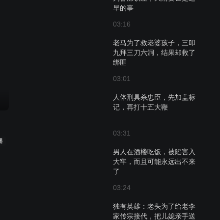
早的事
03:16
老马为了救老婆孩子，三叩
九拜三刀六洞，结果却救了
绑匪
03:01
人体刑具杀忠臣，先加盖标
记，再打十五大鞭
03:31
播
男人在酒楼吃饭，被陷害入
大牢，而且可能永远出不来
了
03:24
独有英雄：老头为了给老李
家传宗接代，把儿媳亲手送