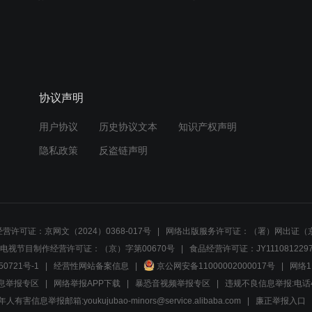
协议声明
用户协议
历史协议文本
知识产权声明
隐私政策
反盗链声明
营许可证：京网文（2024）0368-017号
网络出版服务许可证：（署）网出证（京
电视节目制作经营许可证：（京）字第00670号
食品经营许可证：JY1110812297
50721号-1
经营性网站备案信息
京公网安备11000002000017号
网络1
息举报专区
网络举报APP下载
暴恐音视频举报专区
违规不良信息举报:电话40081
人有害信息举报邮箱:youkujubao-minors@service.alibaba.com
廉正举报入口