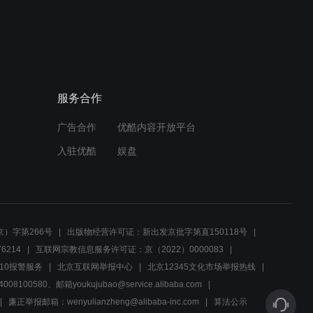
03:06
大公司招高管，考题真是开
了眼，被洋人脱颖而出
服务合作
02:56
广告合作
优酷内容开放平台
男人为了女人，把五千两银
子的房产，拍卖到两万五千
入驻优酷
娱盘
两
03:07
洋人的铁疙瘩，震掉了大人
们的乌纱帽，砸碎了大清王
）字第266号
出版物经营许可证：新出发京批字第直150118号
朝的尊严
6214
互联网宗教信息服务许可证：京（2022）0000083
02:59
10报警服务
北京互联网举报中心
北京12345文化市场举报热线
00580、邮箱youkujubao@service.alibaba.com
洋人的铁疙瘩，迟早会毁了
大清的国运，老爷们尔虞我
廉正举报邮箱：wenyulianzheng@alibaba-inc.com
算法公示