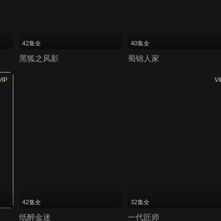
42集全
40集全
黑狐之风影
蜀锦人家
VIP
VI
42集全
32集全
纸醉金迷
一代匠师