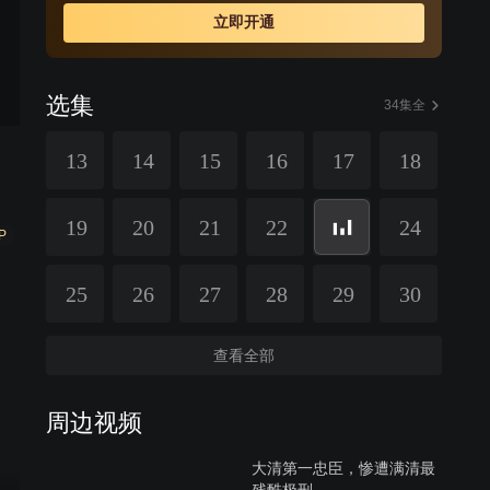
立即开通
选集
34集全
13
14
15
16
17
18
19
20
21
22
24
P
25
26
27
28
29
30
查看全部
周边视频
大清第一忠臣，惨遭满清最