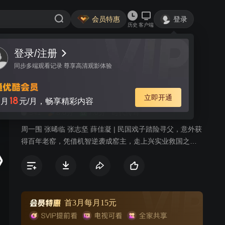
会员特惠
登录
历史
客户端
登录/注册
视频
讨论
10
同步多端观看记录 尊享高清观影体验
独有英雄
简介
立即开通
18
月
元/月，畅享精彩内容
541
8.0分
7.0分
时代传奇
周一围 张晞临 张志坚 薛佳凝 | 民国戏子踏险寻父，意外获
得百年老窑，凭借机智逆袭成窑主，走上兴实业救国之
路。
首3月每月15元