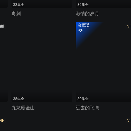
32集全
36集全
毒刺
激情的岁月
金鹰奖
独播
VI
38集全
30集全
九龙霸金山
远去的飞鹰
VIP
VI