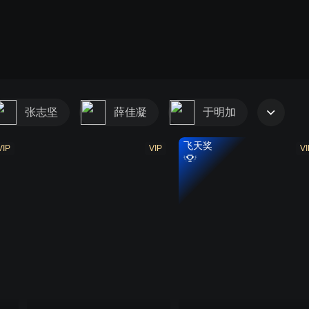
张志坚
薛佳凝
于明加
飞天奖
VIP
VIP
VI