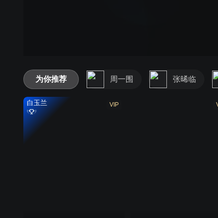
为你推荐
周一围
张晞临
白玉兰
VIP