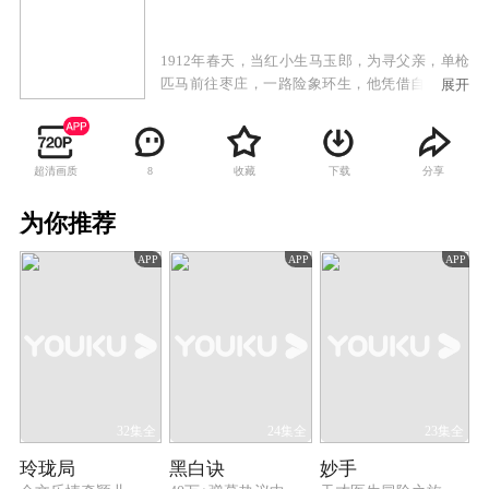
1912年春天，当红小生马玉郎，为寻父亲，单枪
匹马前往枣庄，一路险象环生，他凭借自己的机
展开
智不仅屡屡为险为夷，结识了一群与他的生命息
息相关的人外，还意外拥有了一口改变他一生的
古窑。当上窑主后，他亲自下井，感受到井下工
超清画质
收藏
下载
分享
8
人的艰辛与危险，张启之和白双凤的改革思想，
天津与上海的先进技术更是激发了他要用先进的
为你推荐
生产力来改变窑工的工作现状的雄心壮志。面对
四大窑主和以军阀保守势力的觊觎以及帝国主义
APP
APP
APP
对中国煤炭虎视眈眈的双重压迫，他与白双凤、
张启之等人立誓要以生命保卫中国这条黑色的命
脉。马玉郎，他用了整整十年的时间从戏班的小
舞台走向了历史的大舞台，实现了从角儿向实业
救国的企业家的蜕变。
32集全
24集全
23集全
玲珑局
黑白诀
妙手