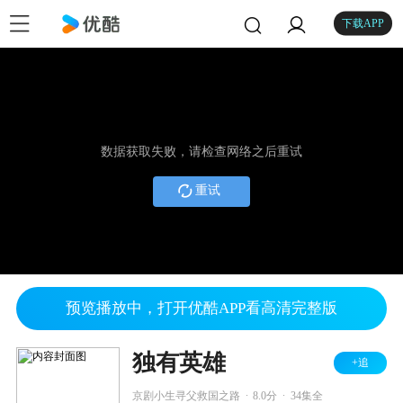
下载APP
数据获取失败，请检查网络之后重试
重试
预览播放中，打开优酷APP看高清完整版
独有英雄
+追
.
.
京剧小生寻父救国之路
8.0分
34集全