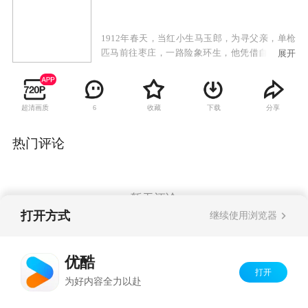
1912年春天，当红小生马玉郎，为寻父亲，单枪
匹马前往枣庄，一路险象环生，他凭借自己的机
展开
智不仅屡屡为险为夷，结识了一群与他的生命息
息相关的人外，还意外拥有了一口改变他一生的
古窑。当上窑主后，他亲自下井，感受到井下工
超清画质
收藏
下载
分享
6
人的艰辛与危险，张启之和白双凤的改革思想，
天津与上海的先进技术更是激发了他要用先进的
生产力来改变窑工的工作现状的雄心壮志。面对
热门评论
四大窑主和以军阀保守势力的觊觎以及帝国主义
对中国煤炭虎视眈眈的双重压迫，他与白双凤、
张启之等人立誓要以生命保卫中国这条黑色的命
脉。马玉郎，他用了整整十年的时间从戏班的小
暂无评论
舞台走向了历史的大舞台，实现了从角儿向实业
打开方式
继续使用浏览器
救国的企业家的蜕变。
Copyright©
2026
优酷 youku.com
版权所有
优酷
京ICP备06050721号-1
打开
为好内容全力以赴