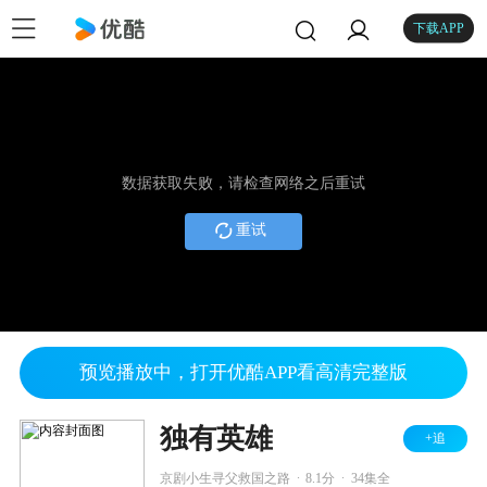
下载APP
数据获取失败，请检查网络之后重试
重试
预览播放中，打开优酷APP看高清完整版
独有英雄
+追
.
.
京剧小生寻父救国之路
8.1分
34集全