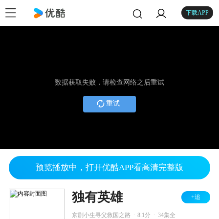
下载APP
数据获取失败，请检查网络之后重试
重试
预览播放中，打开优酷APP看高清完整版
独有英雄
+追
.
.
京剧小生寻父救国之路
8.1分
34集全