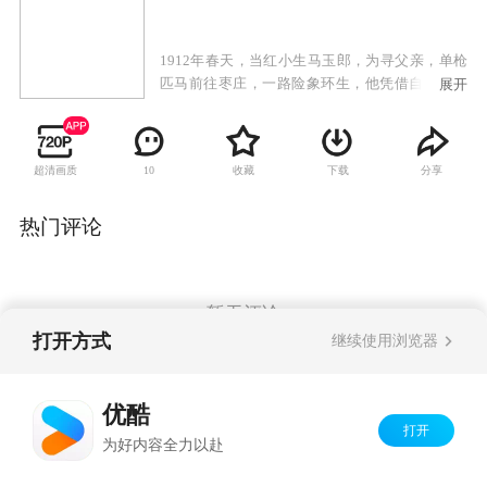
1912年春天，当红小生马玉郎，为寻父亲，单枪
匹马前往枣庄，一路险象环生，他凭借自己的机
展开
智不仅屡屡为险为夷，结识了一群与他的生命息
息相关的人外，还意外拥有了一口改变他一生的
古窑。当上窑主后，他亲自下井，感受到井下工
超清画质
收藏
下载
分享
10
人的艰辛与危险，张启之和白双凤的改革思想，
天津与上海的先进技术更是激发了他要用先进的
生产力来改变窑工的工作现状的雄心壮志。面对
热门评论
四大窑主和以军阀保守势力的觊觎以及帝国主义
对中国煤炭虎视眈眈的双重压迫，他与白双凤、
张启之等人立誓要以生命保卫中国这条黑色的命
脉。马玉郎，他用了整整十年的时间从戏班的小
暂无评论
舞台走向了历史的大舞台，实现了从角儿向实业
打开方式
继续使用浏览器
救国的企业家的蜕变。
Copyright©
2026
优酷 youku.com
版权所有
优酷
京ICP备06050721号-1
打开
为好内容全力以赴