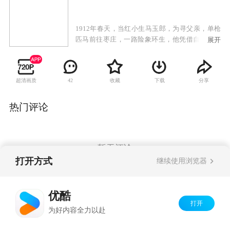
1912年春天，当红小生马玉郎，为寻父亲，单枪
匹马前往枣庄，一路险象环生，他凭借自己的机
展开
智不仅屡屡为险为夷，结识了一群与他的生命息
息相关的人外，还意外拥有了一口改变他一生的
古窑。当上窑主后，他亲自下井，感受到井下工
超清画质
收藏
下载
分享
42
人的艰辛与危险，张启之和白双凤的改革思想，
天津与上海的先进技术更是激发了他要用先进的
生产力来改变窑工的工作现状的雄心壮志。面对
热门评论
四大窑主和以军阀保守势力的觊觎以及帝国主义
对中国煤炭虎视眈眈的双重压迫，他与白双凤、
张启之等人立誓要以生命保卫中国这条黑色的命
脉。马玉郎，他用了整整十年的时间从戏班的小
暂无评论
舞台走向了历史的大舞台，实现了从角儿向实业
打开方式
继续使用浏览器
救国的企业家的蜕变。
Copyright©
2026
优酷 youku.com
版权所有
优酷
京ICP备06050721号-1
打开
为好内容全力以赴