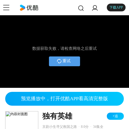
下载APP
数据获取失败，请检查网络之后重试
重试
预览播放中，打开优酷APP看高清完整版
独有英雄
+追
.
.
京剧小生寻父救国之路
8.0分
34集全