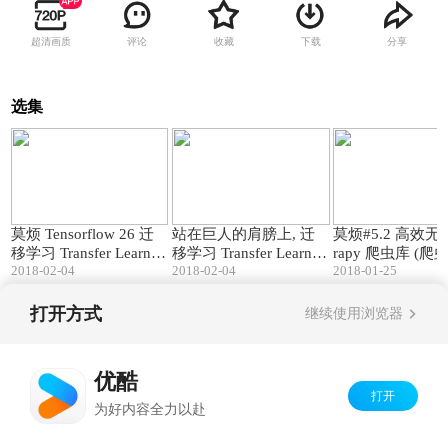
超清画质
评论
收藏
下载
分享
选集
13:51
04:48
莫烦 Tensorflow 26 迁
站在巨人的肩膀上, 迁
莫烦#5.2 高效无忧
移学习 Transfer Learnin
移学习 Transfer Learnin
rapy 爬虫库 (爬虫 
2018-02-04
2018-02-04
2018-01-25
g (神经网络 教学教程tut
g (莫烦 Python)
ng 基础)
orial)
打开方式
继续使用浏览器
Copyright©
2026
优酷 youku.com
版权所有
京ICP备06050721号-1
优酷
打开
为好内容全力以赴