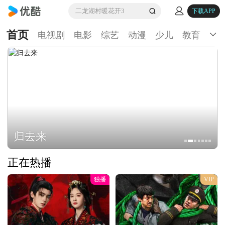
二龙湖村暖花开3
下载APP
首页
电视剧
电影
综艺
动漫
少儿
教育
生
归去来
正在热播
独播
VIP