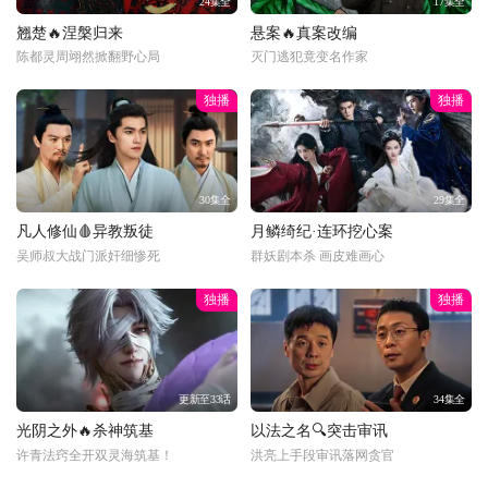
24集全
17集全
翘楚🔥涅槃归来
悬案🔥真案改编
陈都灵周翊然掀翻野心局
灭门逃犯竟变名作家
独播
独播
30集全
29集全
凡人修仙🩸异教叛徒
月鳞绮纪·连环挖心案
吴师叔大战门派奸细惨死
群妖剧本杀 画皮难画心
独播
独播
更新至33话
34集全
光阴之外🔥杀神筑基
以法之名🔍突击审讯
许青法窍全开双灵海筑基！
洪亮上手段审讯落网贪官