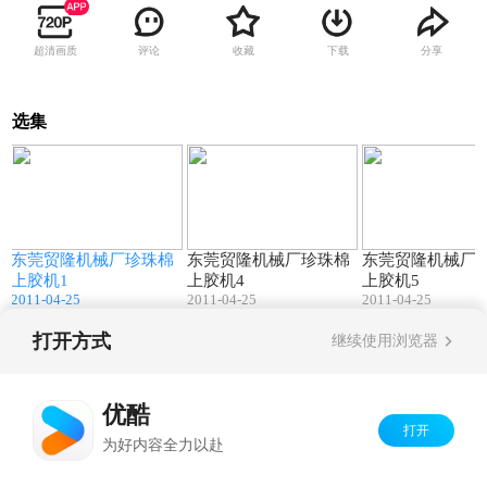
超清画质
评论
收藏
下载
分享
选集
7
00:57
00:45
东莞贸隆机械厂珍珠棉
东莞贸隆机械厂珍珠棉
东莞贸隆机械厂
上胶机1
上胶机4
上胶机5
2011-04-25
2011-04-25
2011-04-25
打开方式
继续使用浏览器
Copyright©
2026
优酷 youku.com
版权所有
京ICP备06050721号-1
优酷
打开
为好内容全力以赴