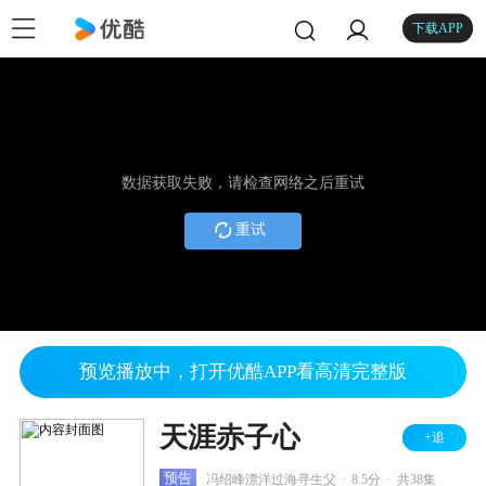
下载APP
数据获取失败，请检查网络之后重试
重试
预览播放中，打开优酷APP看高清完整版
天涯赤子心
+追
.
.
预告
冯绍峰漂洋过海寻生父
8.5分
共38集