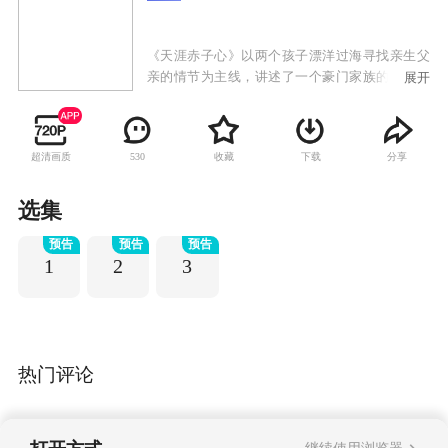
《天涯赤子心》以两个孩子漂洋过海寻找亲生父
亲的情节为主线，讲述了一个豪门家族的恩怨是
展开
非，亲情、爱情、友情及各种人间真情贯穿全
剧，被媒体誉为“重磅催泪弹”。剧中主人公小君
和小杰在母亲和外婆相继辞世后，为了寻找父亲
超清画质
收藏
下载
分享
530
郑世贤，千里迢迢跨越台湾海峡来到厦门，经历
人间冷暖，坎坷曲折。
选集
预告
预告
预告
1
2
3
热门评论