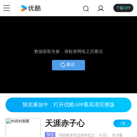
下载APP
数据获取失败，请检查网络之后重试
重试
预览播放中，打开优酷APP看高清完整版
天涯赤子心
+追
.
.
预告
冯绍峰漂洋过海寻生父
8.5分
共38集