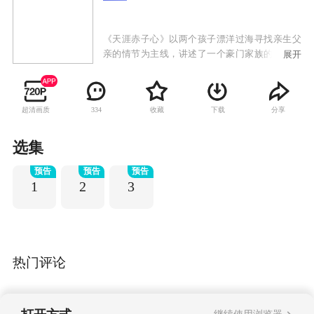
《天涯赤子心》以两个孩子漂洋过海寻找亲生父
亲的情节为主线，讲述了一个豪门家族的恩怨是
展开
非，亲情、爱情、友情及各种人间真情贯穿全
剧，被媒体誉为“重磅催泪弹”。剧中主人公小君
和小杰在母亲和外婆相继辞世后，为了寻找父亲
超清画质
收藏
下载
分享
334
郑世贤，千里迢迢跨越台湾海峡来到厦门，经历
人间冷暖，坎坷曲折。
选集
预告
预告
预告
1
2
3
热门评论