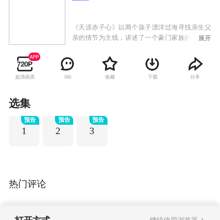
《天涯赤子心》以两个孩子漂洋过海寻找亲生父
亲的情节为主线，讲述了一个豪门家族的恩怨是
展开
非，亲情、爱情、友情及各种人间真情贯穿全
剧，被媒体誉为“重磅催泪弹”。剧中主人公小君
和小杰在母亲和外婆相继辞世后，为了寻找父亲
超清画质
收藏
下载
分享
386
郑世贤，千里迢迢跨越台湾海峡来到厦门，经历
人间冷暖，坎坷曲折。
选集
预告
预告
预告
1
2
3
热门评论