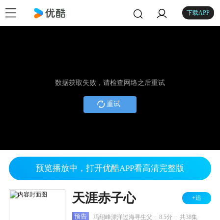
下载APP
数据获取失败，请检查网络之后重试
重试
预览播放中，打开优酷APP看高清完整版
天涯赤子心
+追
.
.
预告
冯绍峰漂洋过海寻生父
8.5分
共38集