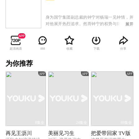
身为国宁集团副总裁的钟宁对杨瑞一见钟情，并
对他展开热烈追求。然而钟宁的权势与财富没有
展开
征服杨瑞，杨瑞不可救药地爱上了清纯的清洁女
工安心。另一个小伙子也在苦苦寻找安心，他就
是钟家的司机毛杰。没有人知道，安心与毛杰曾
超清画质
收藏
下载
分享
888
经是一对恋人，更没有人知道安心曾经是一位缉
毒警察。安心曾为破获一桩贩毒案立下功劳，在
为你推荐
逃的毒贩毛放——毛杰的哥哥伺机报复安心。安
心与毛杰的爱情之花凋零殆尽。为了保护安心，
APP
APP
APP
组织上安排安心远赴他乡。潜逃的毛放突然现
身，安心身处危险之中。最终，为了保护安心，
依然深爱安心的毛杰死于毛放的枪口之下，杨瑞
发誓要守着安心好好生活下去。
8集全
24集全
69集全
再见王沥川
美丽见习生
把爱带回家 TV版