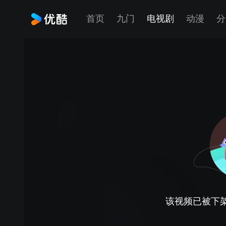
首页
九门
电视剧
动漫
分
该视频已被下