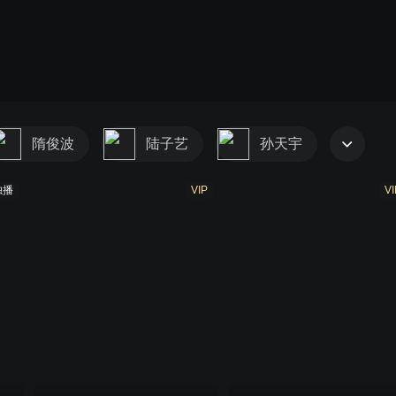
隋俊波
陆子艺
孙天宇
独播
VIP
VI