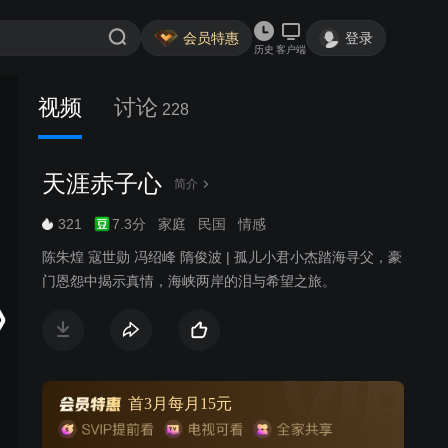
会员特惠
登录
历史
客户端
视频
讨论
228
天涯赤子心
简介
321
7.3分
家庭
民国
情感
陈朱煌 寇世勋 冯绍峰 隋俊波 | 孤儿小君小杰踏海寻父，豪
门恩怨中揭示真情，海峡两岸的泪与希望之旅。
首3月每月15元