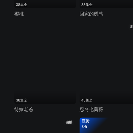
38集全
33集全
樱桃
回家的诱惑
38集全
45集全
待嫁老爸
忍冬艳蔷薇
豆瓣
独播
7.1分