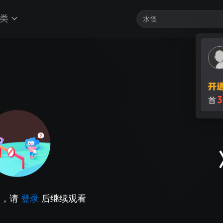
类
3
首
因，请
登录
后继续观看