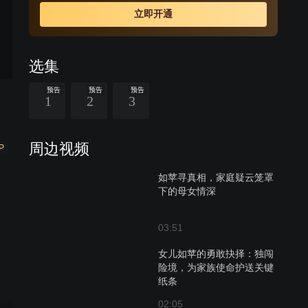
立即开通
选集
预告
预告
预告
1
2
3
周边视频
P
如苹寻真相，家庭疑云笼罩
下的母女情深
03:51
女儿如苹的勇敢抉择：独闯
险境，为家族使命护送关键
纸条
02:05