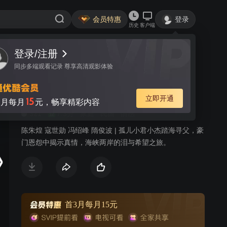
会员特惠
登录
历史
客户端
登录/注册
视频
讨论
366
同步多端观看记录 尊享高清观影体验
天涯赤子心
简介
立即开通
15
月每月
元，畅享精彩内容
321
7.3分
家庭
民国
情感
陈朱煌 寇世勋 冯绍峰 隋俊波 | 孤儿小君小杰踏海寻父，豪
门恩怨中揭示真情，海峡两岸的泪与希望之旅。
首3月每月15元