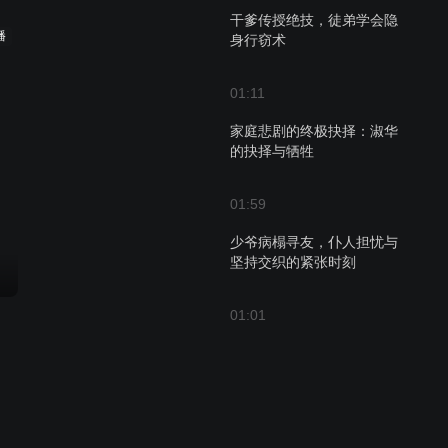
干爹传授绝技，徒弟学会隐
播
身行窃术
01:11
家庭悲剧的终极抉择：淑华
的抉择与牺牲
01:59
少爷病榻寻友，仆人担忧与
坚持交织的紧张时刻
01:01
小杰走丢终被找到，姐姐怒
斥孩子别再乱跑
01:34