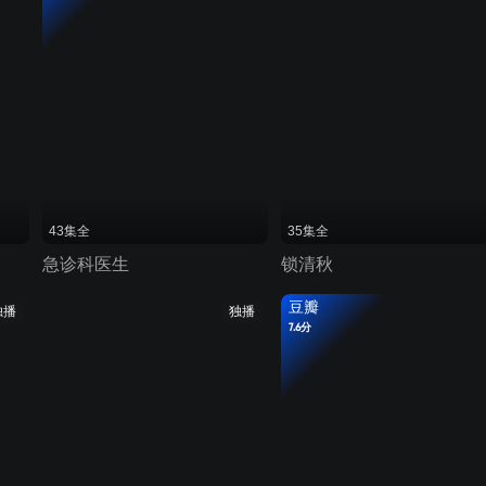
43集全
35集全
急诊科医生
锁清秋
豆瓣
独播
独播
7.6分