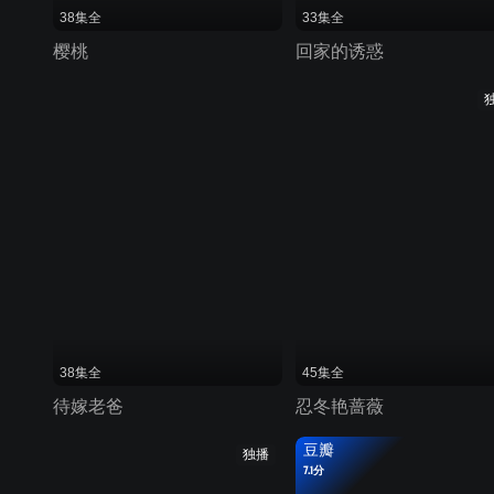
38集全
33集全
樱桃
回家的诱惑
38集全
45集全
待嫁老爸
忍冬艳蔷薇
豆瓣
独播
7.1分