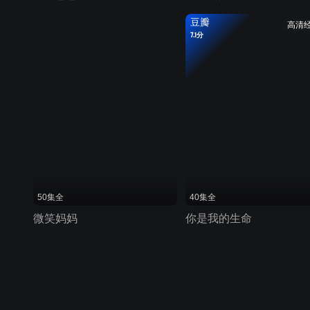
豆瓣
高清
7.1分
50集全
40集全
微笑妈妈
你是我的生命