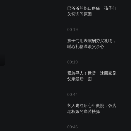
巴爷爷的伤口疼痛，孩子们
关切询问原因
00:19
孩子们用表演酬劳买礼物，
暖心礼物温暖父亲心
00:19
紧急寻人！世贤，速回家见
父亲最后一面
00:44
艺人走红后心生傲慢，饭店
老板娘的痛苦抉择
00:46