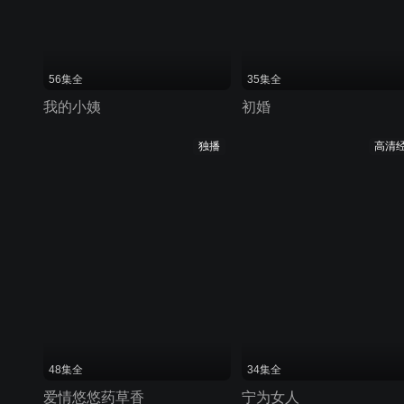
56集全
35集全
我的小姨
初婚
独播
高清
48集全
34集全
爱情悠悠药草香
宁为女人