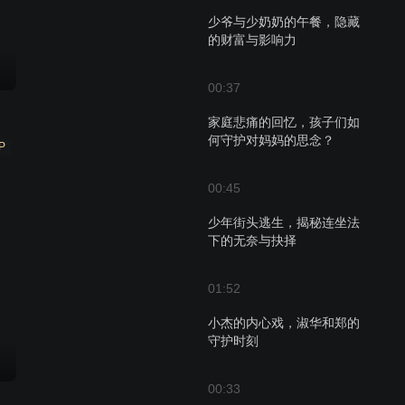
少爷与少奶奶的午餐，隐藏
的财富与影响力
00:37
家庭悲痛的回忆，孩子们如
何守护对妈妈的思念？
P
00:45
少年街头逃生，揭秘连坐法
下的无奈与抉择
01:52
小杰的内心戏，淑华和郑的
守护时刻
00:33