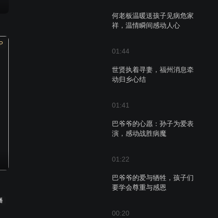
何老板温暖送孩子见病危家
祥，温情瞬间感动人心
P
01:44
世贤执着寻妻，福州消息牵
动归乡心结
01:41
巴爷爷的心愿：孙子为爱表
演，感动战胜病魔
01:22
巴爷爷的爱与牺牲，孩子们
要学会尊重与感恩
播
00:20