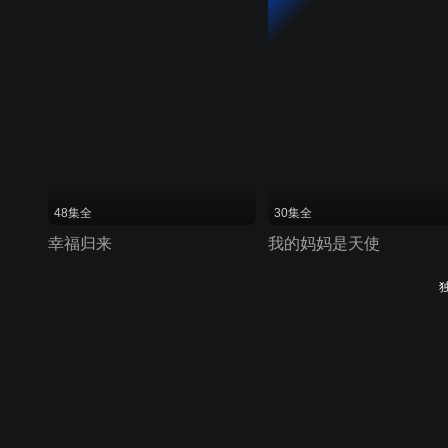
48集全
30集全
幸福归来
我的妈妈是天使