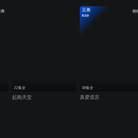
豆瓣
经典
独
8.5分
22集全
38集全
起跑天堂
真爱谎言